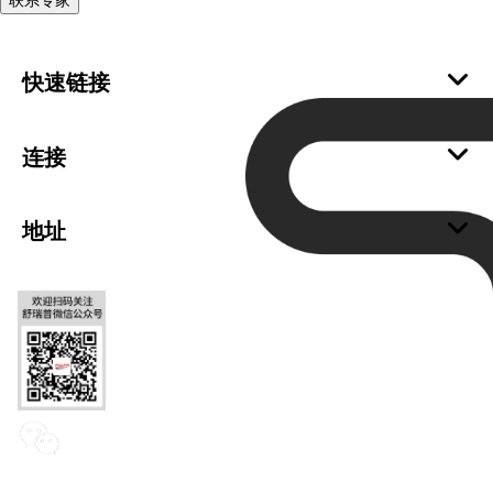
快速链接
关于我们
可持续发展
连接
加入我们
成为舒瑞普经销商
恪守诚信
成为舒瑞普供应商
地址
Cookies
支持
舒瑞普中国总部
联系我们
Chinese Headquarters of SWEP
苏州舒瑞普科技有限公司
SWEP Technology (Suzhou) Co., Ltd.
电话：+86 (0) 512-6763 2233
Email: Info@swepgroup.cn