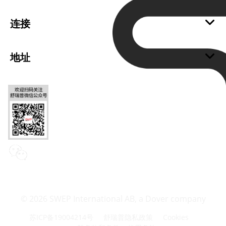
关于我们
可持续发展
连接
加入我们
成为舒瑞普经销商
恪守诚信
成为舒瑞普供应商
地址
Cookies
支持
舒瑞普中国总部
联系我们
Chinese Headquarters of SWEP
苏州舒瑞普科技有限公司
SWEP Technology (Suzhou) Co., Ltd.
电话：+86 (0) 512-6763 2233
Email: Info@swepgroup.cn
© 2026 SWEP International AB,
a Dover company
苏ICP备19004214号
舒瑞普隐私政策
Cookies